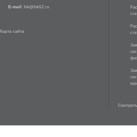
E-mail:
fsk
@
fsk52.ru
Рас
ста
Рас
Карта сайта
ста
Зая
сис
физ
Зая
сис
юри
Смотреть 