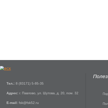
Полез
Тел.:
8 (83171) 5-85-35
Адрес:
г. Павлово, ул. Шутова, д. 20, пом. 32
Пор
E-mail:
fsk
@
fsk52.ru
Пол